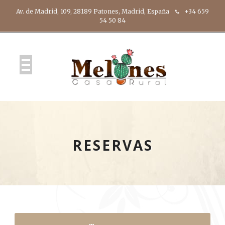
Av. de Madrid, 109, 28189 Patones, Madrid, España
+34 659
54 50 84
RESERVAS