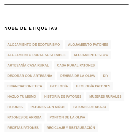
NUBE DE ETIQUETAS
ALOJAMIENTO DE ECOTURISMO
ALOJAMIENTO PATONES
ALOJAMIENTO RURAL SOSTENIBLE
ALOJAMIENTO SLOW
ARTESANÍA CASA RURAL
CASA RURAL PATONES
DECORAR CON ARTESANÍA
DEHESA DE LA OLIVA
DIY
FINANCIACION ETICA
GEOLODÍA
GEOLOGÍA PATONES
HAZLO TU MISMO
HISTORIA DE PATONES
MUJERES RURALES
PATONES
PATONES CON NIÑOS
PATONES DE ABAJO
PATONES DE ARRIBA
PONTON DE LA OLIVA
RECETAS PATONES
RECICLAJE Y RESTAURACIÓN