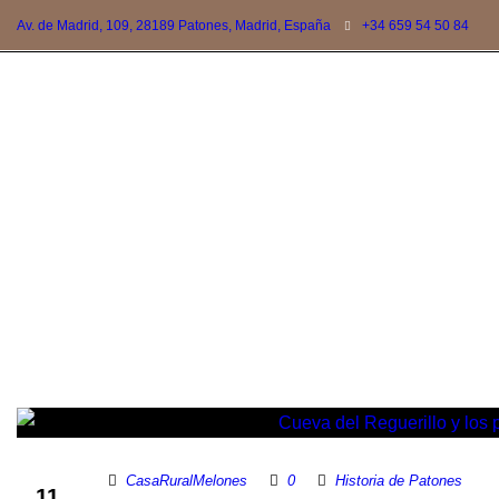
Av. de Madrid, 109, 28189 Patones, Madrid, España
+34 659 54 50 84
CasaRuralMelones
0
Historia de Patones
11