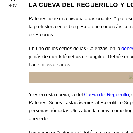
LA CUEVA DEL REGUERILLO Y L
NOV
Patones tiene una historia apasionante. Y por es
la prehistoria en el blog. Para que conozcáis la h
de Patones.
En uno de los cerros de las Calerizas, en la
dehes
y más de diez kilómetros de longitud. Debió ser u
hace miles de años.
Y es en esta cueva, la del
Cueva del Reguerillo
,
Patones. Si nos trasladásemos al Paleolítico Su
personas nómadas Utilizaban la cueva como hogar
alrededor.
Los primeros “patoneros” debían hacer frente al f