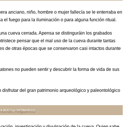
era anciano, niño, hombre o mujer fallecía se le enterraba en
a el fuego para la iluminación o para alguna función ritual.
una cueva cerrada. Apensa se distinguráin los grabados
 entristece pensar que el mal uso de la cueva durante tantas
s de otras épocas que se conservaron casi intactos durante
atones no pueden sentir y descubrir la forma de vida de sus
 disfrutar del gran patrimonio arqueológico y paleontológico
ía de Krzysztof Wandrasz
ación, investigación y divulgación de la cueva. Quien sabe