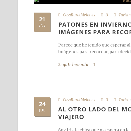
CasaRuralMelones
0
Turism
21
PATONES EN INVIERN
ENE
IMÁGENES PARA RECO
Parece que he tenido que esperar a
imágenes para recordar, para decidi
Seguir leyendo
CasaRuralMelones
0
Turism
24
AL OTRO LADO DEL MO
JUL
VIAJERO
Soy Iris, la chica que os espera en