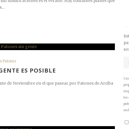
 sin masificaciones es el verano. Hay bastantes planes que
...
In
pa
s
o Patones
GENTE ES POSIBLE
Cas
nte de Noviembre en el que pasear por Patones de Arriba
pro
res
los
pub
exc