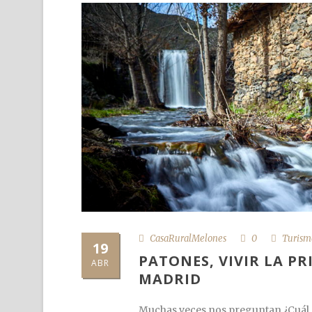
CasaRuralMelones
0
Turism
19
PATONES, VIVIR LA P
ABR
MADRID
Muchas veces nos preguntan ¿Cuál e