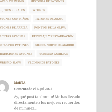
AZLO TU MISMO
HISTORIA DE PATONES
UJERES RURALES
PATONES
ATONES CON NIÑOS
PATONES DE ABAJO
ATONES DE ARRIBA
PONTON DE LA OLIVA
ECETAS PATONES
RECICLAJE Y RESTAURACIÓN
UTAS POR PATONES
SIERRA NORTE DE MADRID
RADICIONES PATONES
TURISMO FAMILIAR
URISMO SLOW
VECINOS DE PATONES
MARTA
Comentado el 12 Jul 2021
Ay, qué post tan bonito! Me has llevado
directamente a los mejores recuerdos
de mi niñez...