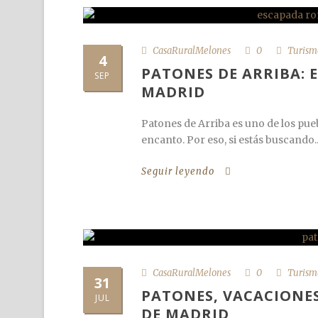
CasaRuralMelones
0
Turism
4
PATONES DE ARRIBA: 
SEP
MADRID
Patones de Arriba es uno de los pue
encanto. Por eso, si estás buscando..
Seguir leyendo
CasaRuralMelones
0
Turism
31
PATONES, VACACIONES
JUL
DE MADRID