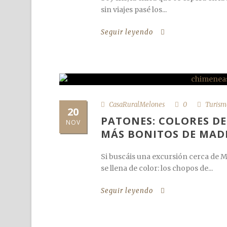
sin viajes pasé los...
Seguir leyendo
CasaRuralMelones
0
Turism
20
PATONES: COLORES D
NOV
MÁS BONITOS DE MAD
Si buscáis una excursión cerca de M
se llena de color: los chopos de...
Seguir leyendo