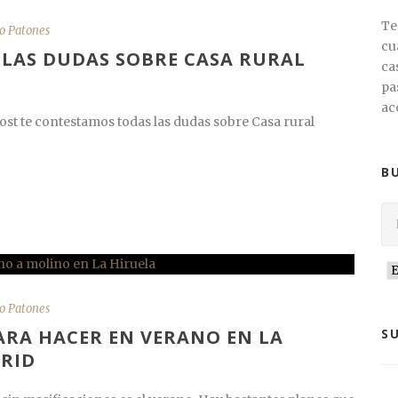
Te
o Patones
cu
LAS DUDAS SOBRE CASA RURAL
ca
pa
ac
post te contestamos todas las dudas sobre Casa rural
B
o Patones
ARA HACER EN VERANO EN LA
S
DRID