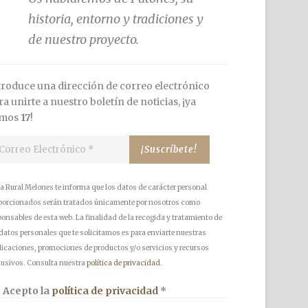
historia, entorno y tradiciones y
de nuestro proyecto.
troduce una dirección de correo electrónico
ra unirte a nuestro boletín de noticias, ¡ya
omos
17
!
a Rural Melones te informa que los datos de carácter personal
porcionados serán tratados únicamente por nosotros como
ponsables de esta web. La finalidad de la recogida y tratamiento de
 datos personales que te solicitamos es para enviarte nuestras
licaciones, promociones de productos y/o servicios y recursos
lusivos. Consulta nuestra
política de privacidad
.
Acepto la
política de privacidad
*