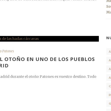
N
o Patones
A
EL OTOÑO EN UNO DE LOS PUEBLOS
A
RID
A
adrid durante el otoño Patones es vuestro destino. Todo
A
C
D
G