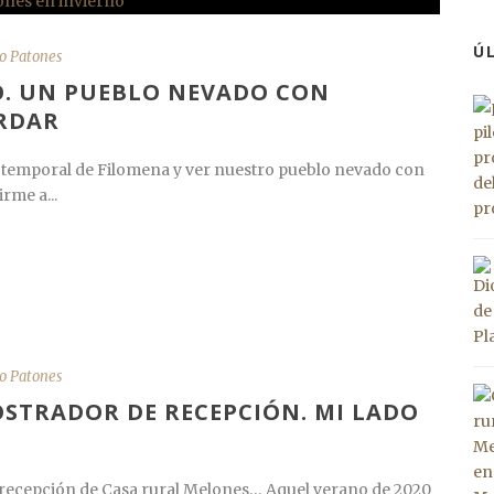
Ú
o Patones
O. UN PUEBLO NEVADO CON
RDAR
l temporal de Filomena y ver nuestro pueblo nevado con
rme a...
o Patones
STRADOR DE RECEPCIÓN. MI LADO
 la recepción de Casa rural Melones… Aquel verano de 2020