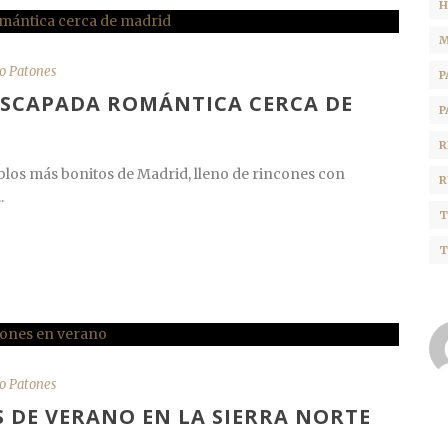
H
M
o Patones
P
ESCAPADA ROMÁNTICA CERCA DE
P
R
blos más bonitos de Madrid, lleno de rincones con
R
.
T
T
o Patones
 DE VERANO EN LA SIERRA NORTE